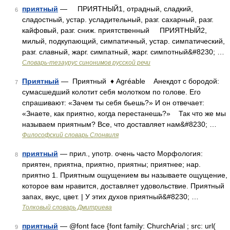
приятный
— ПРИЯТНЫЙ1, отрадный, сладкий,
6
сладостный, устар. усладительный, разг. сахарный, разг.
кайфовый, разг. сниж. приятственный ПРИЯТНЫЙ2,
милый, подкупающий, симпатичный, устар. симпатический,
разг. славный, жарг. симпатный, жарг. симпотный&#8230; …
Словарь-тезаурус синонимов русской речи
Приятный
— Приятный ♦ Agréable Анекдот с бородой:
7
сумасшедший колотит себя молотком по голове. Его
спрашивают: «Зачем ты себя бьешь?» И он отвечает:
«Знаете, как приятно, когда перестанешь?» Так что же мы
называем приятным? Все, что доставляет нам&#8230; …
Философский словарь Спонвиля
приятный
— прил., употр. очень часто Морфология:
8
приятен, приятна, приятно, приятны; приятнее; нар.
приятно 1. Приятным ощущением вы называете ощущение,
которое вам нравится, доставляет удовольствие. Приятный
запах, вкус, цвет. | У этих духов приятный&#8230; …
Толковый словарь Дмитриева
приятный
— @font face {font family: ChurchArial ; src: url(
9