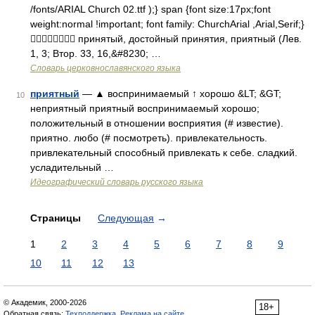
/fonts/ARIAL Church 02.ttf );} span {font size:17px;font
weight:normal !important; font family: ChurchArial ,Arial,Serif;}
 принятый, достойный принятия, приятный (Лев.
1, 3; Втор. 33, 16,&#8230; …
Словарь церковнославянского языка
приятный
— ▲ воспринимаемый ↑ хорошо &LT; &GT;
10
неприятный приятный воспринимаемый хорошо;
положительный в отношении восприятия (# известие).
приятно. любо (# посмотреть). привлекательность.
привлекательный способный привлекать к себе. сладкий.
усладительный …
Идеографический словарь русского языка
Страницы
Следующая
→
1
2
3
4
5
6
7
8
9
10
11
12
13
© Академик, 2000-2026
18+
Обратная связь:
Техподдержка
,
Реклама на сайте