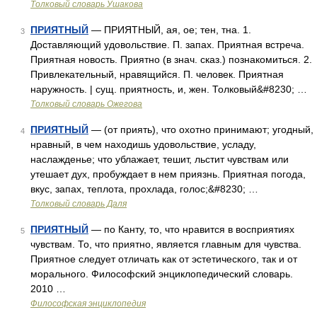
Толковый словарь Ушакова
ПРИЯТНЫЙ
— ПРИЯТНЫЙ, ая, ое; тен, тна. 1.
3
Доставляющий удовольствие. П. запах. Приятная встреча.
Приятная новость. Приятно (в знач. сказ.) познакомиться. 2.
Привлекательный, нравящийся. П. человек. Приятная
наружность. | сущ. приятность, и, жен. Толковый&#8230; …
Толковый словарь Ожегова
ПРИЯТНЫЙ
— (от приять), что охотно принимают; угодный,
4
нравный, в чем находишь удовольствие, усладу,
наслажденье; что ублажает, тешит, льстит чувствам или
утешает дух, пробуждает в нем приязнь. Приятная погода,
вкус, запах, теплота, прохлада, голос;&#8230; …
Толковый словарь Даля
ПРИЯТНЫЙ
— по Канту, то, что нравится в восприятиях
5
чувствам. То, что приятно, является главным для чувства.
Приятное следует отличать как от эстетического, так и от
морального. Философский энциклопедический словарь.
2010 …
Философская энциклопедия